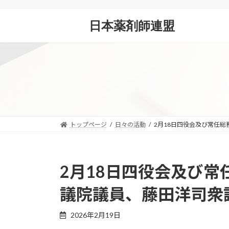
コ
ナ
ン
ビ
日本薬剤師連盟
テ
ゲ
ン
ー
ツ
シ
へ
ョ
ス
ン
キ
に
ッ
移
プ
動
トップページ
日々の活動
2月18日四役会及び常任
2月18日四役会及び
議院議員、藤田洋司衆
2026年2月19日