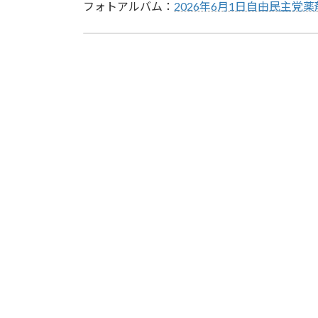
フォトアルバム：
2026年6月1日自由民主
「令和８年度第1回都道府県薬剤師連盟会長会」「令和８年度第1回総務会」開催