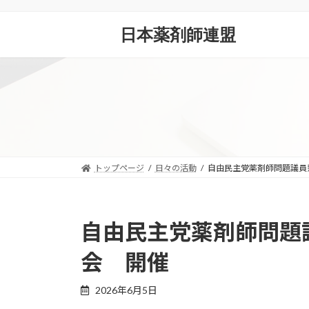
コ
ナ
ン
ビ
日本薬剤師連盟
テ
ゲ
ン
ー
ツ
シ
へ
ョ
ス
ン
キ
に
ッ
移
プ
動
トップページ
日々の活動
自由民主党薬剤師問題議員
自由民主党薬剤師問題
会 開催
2026年6月5日