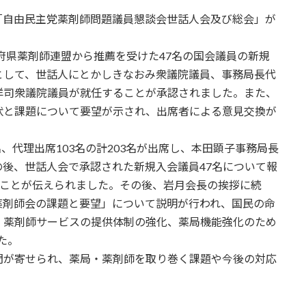
「自由民主党薬剤師問題議員懇談会世話人会及び総会」が
道府県薬剤師連盟から推薦を受けた47名の国会議員の新規
として、世話人にとかしきなおみ衆議院議員、事務局長代
洋司衆議院議員が就任することが承認されました。また、
状と課題について要望が示され、出席者による意見交換が
名、代理出席103名の計203名が出席し、本田顕子事務局長
後、世話人会で承認された新規入会議員47名について報
たことが伝えられました。その後、岩月会長の挨拶に続
薬剤師会の課題と要望」について説明が行われ、国民の命
・薬剤師サービスの提供体制の強化、薬局機能強化のため
た。
問が寄せられ、薬局・薬剤師を取り巻く課題や今後の対応
。