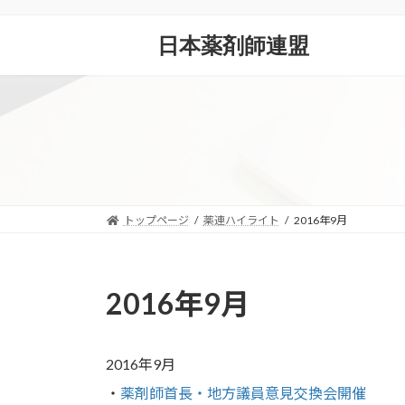
コ
ナ
ン
ビ
日本薬剤師連盟
テ
ゲ
ン
ー
ツ
シ
へ
ョ
ス
ン
キ
に
ッ
移
プ
動
トップページ
薬連ハイライト
2016年9月
2016年9月
2016年9月
・
薬剤師首長・地方議員意見交換会開催