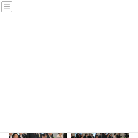
コ
ナ
日本薬剤師連盟
ン
ビ
テ
ゲ
ン
ー
ツ
シ
フォトアルバム
へ
ョ
ス
ン
キ
に
ッ
移
トップページ
フォトアルバム
プ
動
2016年10月12日公明党「政策要望懇談会」
2016年10月12日公明党「政策
要望懇談会」
2016年10月12日