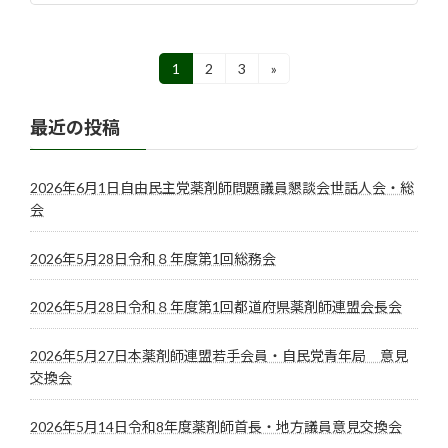
投
1
2
3
»
固
固
固
定
定
定
稿
ペ
ペ
ペ
最近の投稿
ー
ー
ー
の
ジ
ジ
ジ
ペ
2026年6月1日自由民主党薬剤師問題議員懇談会世話人会・総
ー
会
ジ
2026年5月28日令和８年度第1回総務会
送
り
2026年5月28日令和８年度第1回都道府県薬剤師連盟会長会
2026年5月27日本薬剤師連盟若手会員・自民党青年局 意見
交換会
2026年5月14日令和8年度薬剤師首長・地方議員意見交換会