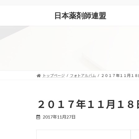
コ
ナ
ン
ビ
日本薬剤師連盟
テ
ゲ
ン
ー
ツ
シ
へ
ョ
ス
ン
キ
に
ッ
移
プ
動
トップページ
フォトアルバム
２０１７年１１月１８
２０１７年１１月１８
2017年11月27日