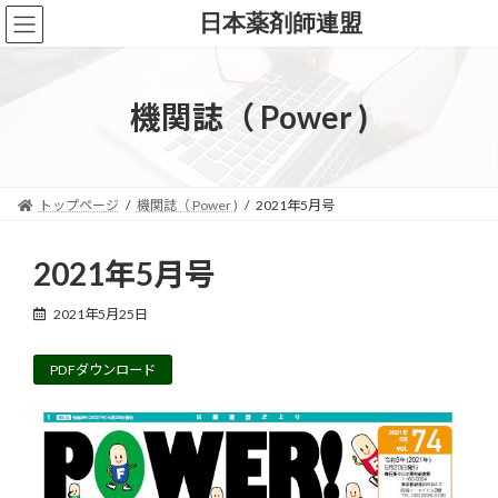
コ
ナ
日本薬剤師連盟
ン
ビ
テ
ゲ
ン
ー
ツ
シ
機関誌（ Power )
へ
ョ
ス
ン
キ
に
ッ
移
トップページ
機関誌（ Power )
2021年5月号
プ
動
2021年5月号
2021年5月25日
PDFダウンロード