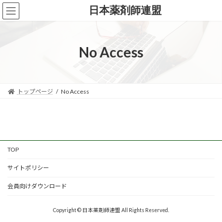
コ
ナ
日本薬剤師連盟
ン
ビ
テ
ゲ
ン
ー
ツ
シ
No Access
へ
ョ
ス
ン
キ
に
ッ
移
トップページ
No Access
プ
動
TOP
サイトポリシー
会員向けダウンロード
Copyright © 日本薬剤師連盟 All Rights Reserved.