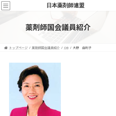
コ
ナ
日本薬剤師連盟
ン
ビ
テ
ゲ
ン
ー
ツ
シ
薬剤師国会議員紹介
へ
ョ
ス
ン
キ
に
ッ
移
トップページ
薬剤師国会議員紹介
OB
大野 由利子
プ
動